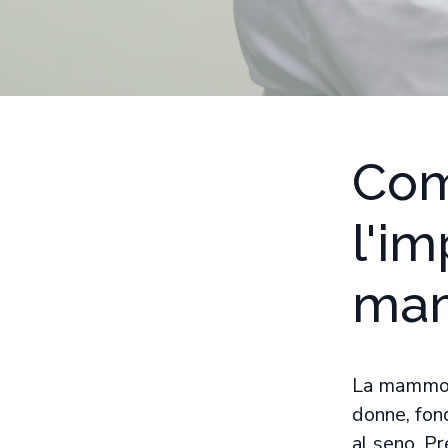
Com
l'i
mam
La mammogr
donne, fon
al seno. P