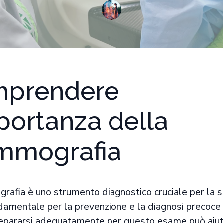
prendere
mportanza della
mografia
afia è uno strumento diagnostico cruciale per la s
damentale per la prevenzione e la diagnosi precoce
repararsi adeguatamente per questo esame può aiut