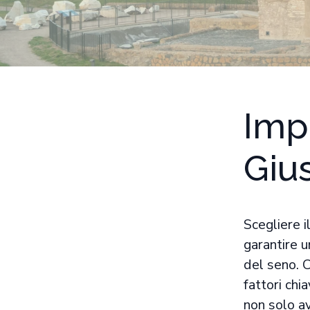
Impo
Giu
Scegliere i
garantire u
del seno. C
fattori ch
non solo a