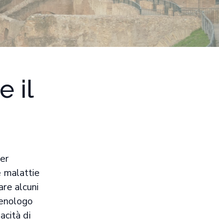
 il
per
e malattie
are alcuni
senologo
acità di