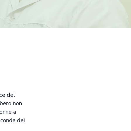
ce del
bbero non
donne a
econda dei