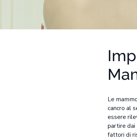
Imp
Mam
Le mammogr
cancro al 
essere rile
partire da
fattori di r