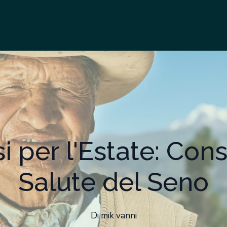
i per l'Estate: Consi
Salute del Seno
Di
mik
vanni