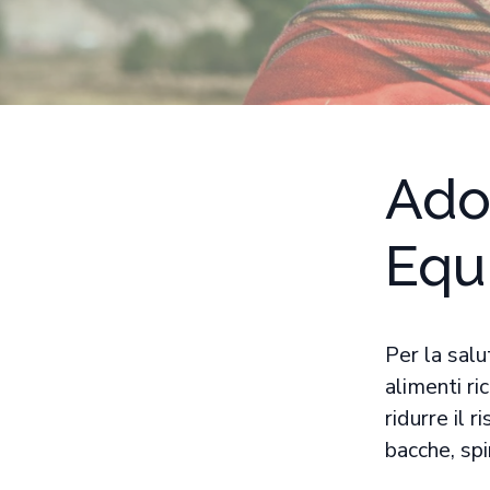
Ado
Equi
Per la sal
alimenti ri
ridurre il 
bacche, spi