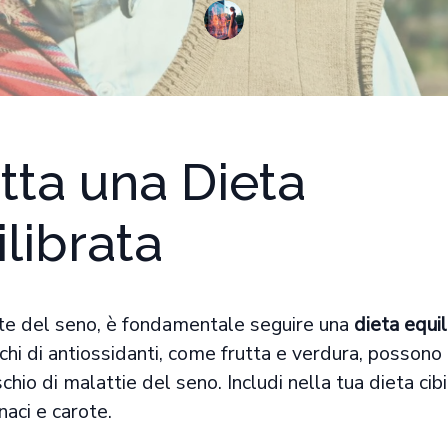
tta una Dieta
librata
ute del seno, è fondamentale seguire una
dieta equil
cchi di antiossidanti, come frutta e verdura, possono 
rischio di malattie del seno. Includi nella tua dieta ci
naci e carote.